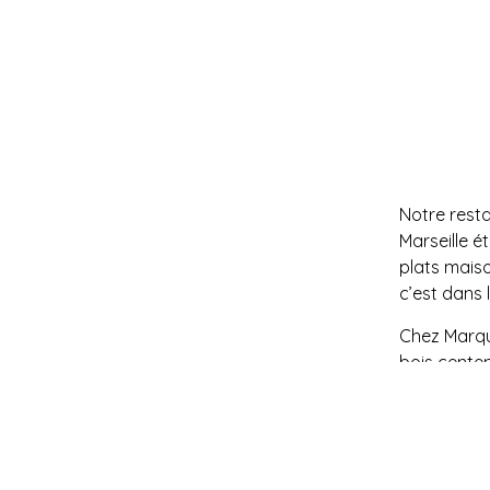
Notre restau
Marseille é
plats maiso
c’est dans 
Chez Marqu
bois centen
des recette
touristes q