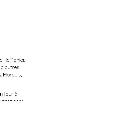
: le Panier.
 d’autres
z Marquis,
n four à
de proposer
 les