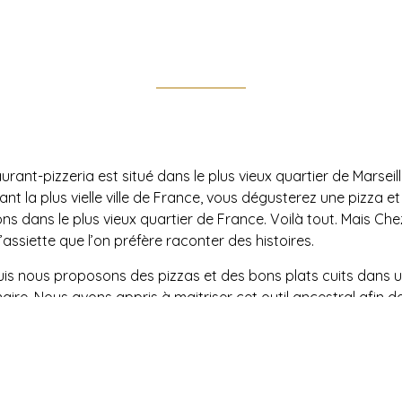
rant-pizzeria est situé dans le plus vieux quartier de Marseille 
tant la plus vielle ville de France, vous dégusterez une pizza et
ns dans le plus vieux quartier de France. Voilà tout. Mais Che
l’assiette que l’on préfère raconter des histoires.
is nous proposons des pizzas et des bons plats cuits dans u
aire. Nous avons appris à maitriser cet outil ancestral afin 
s aussi généreuses que savoureuses à tous les marseillais et
ui viennent nous rencontrer.